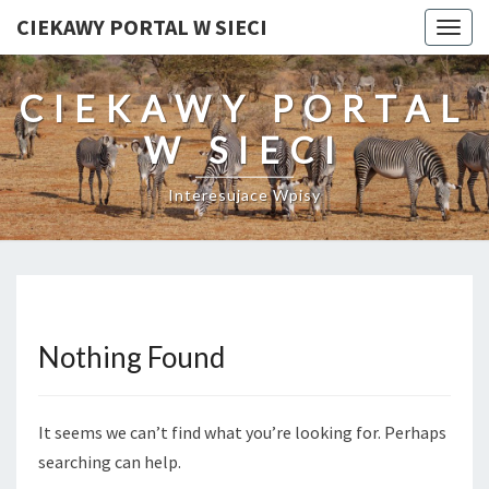
CIEKAWY PORTAL W SIECI
Togg
navig
CIEKAWY PORTAL
W SIECI
Interesujace Wpisy
Nothing Found
Nothing
Found
It seems we can’t find what you’re looking for. Perhaps
searching can help.