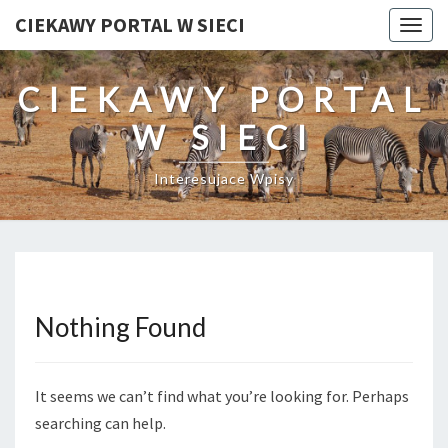
CIEKAWY PORTAL W SIECI
Togg
navig
CIEKAWY PORTAL
W SIECI
Interesujace Wpisy
Nothing Found
Nothing
Found
It seems we can’t find what you’re looking for. Perhaps
searching can help.