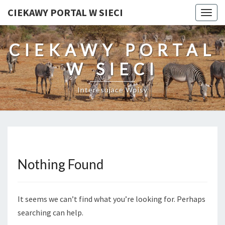
CIEKAWY PORTAL W SIECI
Togg
navig
CIEKAWY PORTAL
W SIECI
Interesujace Wpisy
Nothing Found
Nothing
Found
It seems we can’t find what you’re looking for. Perhaps
searching can help.