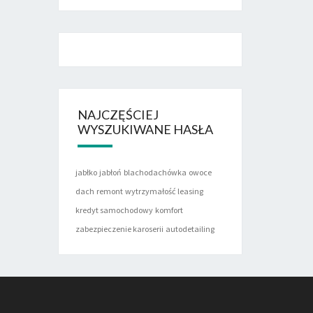
NAJCZĘŚCIEJ
WYSZUKIWANE HASŁA
jabłko
jabłoń
blachodachówka
owoce
dach
remont
wytrzymałość
leasing
kredyt samochodowy
komfort
zabezpieczenie karoserii
autodetailing