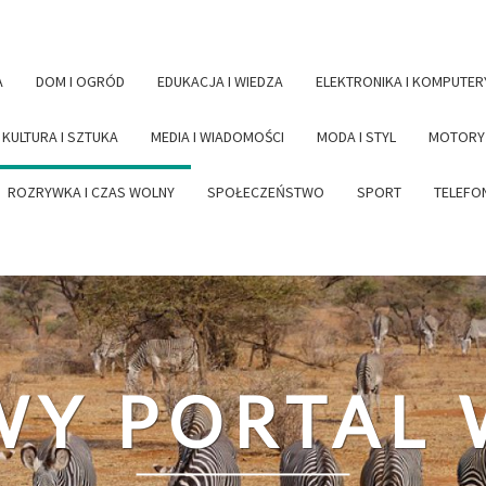
A
DOM I OGRÓD
EDUKACJA I WIEDZA
ELEKTRONIKA I KOMPUTER
KULTURA I SZTUKA
MEDIA I WIADOMOŚCI
MODA I STYL
MOTORYZ
ROZRYWKA I CZAS WOLNY
SPOŁECZEŃSTWO
SPORT
TELEFON
Y PORTAL 