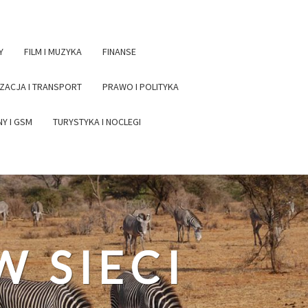
Y
FILM I MUZYKA
FINANSE
ACJA I TRANSPORT
PRAWO I POLITYKA
Y I GSM
TURYSTYKA I NOCLEGI
W SIECI