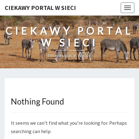
CIEKAWY PORTAL W SIECI
Togg
navig
CIEKAWY PORTAL
W SIECI
Interesujace Wpisy
Nothing Found
Nothing
Found
It seems we can’t find what you’re looking for. Perhaps
searching can help.