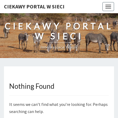
CIEKAWY PORTAL W SIECI
Togg
navig
CIEKAWY PORTAL
W SIECI
Interesujace Wpisy
Nothing Found
Nothing
Found
It seems we can’t find what you’re looking for. Perhaps
searching can help.